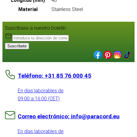
Longitud (mm)
40
Material
Stainless Steel
Suscríbase a nuestro boletín:
Suscríbete
Teléfono: +31 85 76 000 45
En días laborables de
09:00 a 16:00 (CET)
Correo electrónico: info@paracord.eu
En días laborables de