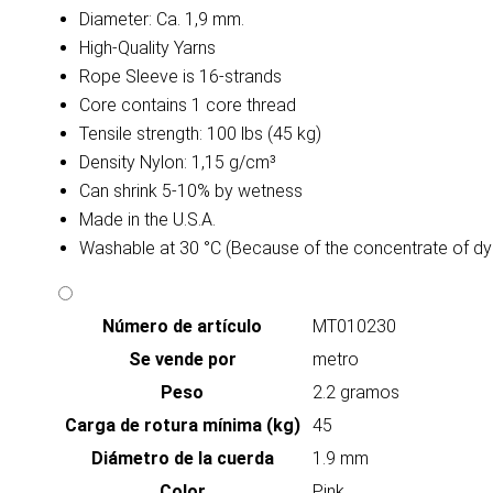
Diameter: Ca. 1,9 mm.
High-Quality Yarns
Rope Sleeve is 16-strands
Core contains 1 core thread
Tensile strength: 100 lbs (45 kg)
Density Nylon: 1,15 g/cm³
Can shrink 5-10% by wetness
Made in the U.S.A.
Washable at 30 °C (Because of the concentrate of dy
Número de artículo
MT010230
Se vende por
metro
Peso
2.2 gramos
Carga de rotura mínima (kg)
45
Diámetro de la cuerda
1.9 mm
Color
Pink