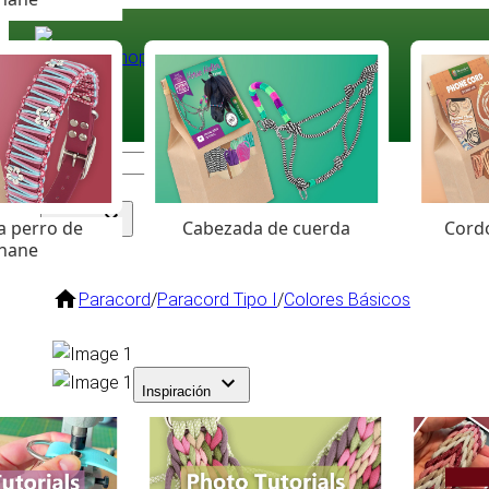
Paracord
.eu
Coloured Cord Paradise
a perro de
Cabezada de cuerda
Cordó
Surtido
hane
Paracord
/
Paracord Tipo I
/
Colores Básicos
Inspiración