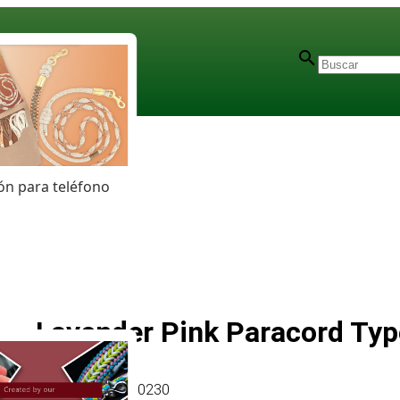
n para teléfono
Lavender Pink Paracord Typ
Artículo
# MT010230