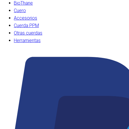
BioThane
Cuero
Accesorios
Cuerda PPM
Otras cuerdas
Herramientas