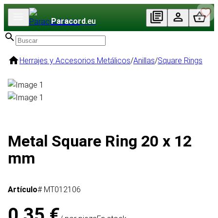
Paracord
.eu
Herrajes y Accesorios Metálicos
/
Anillas
/
Square Rings
Metal Square Ring 20 x 12
mm
Artículo
# MT012106
0,35 €