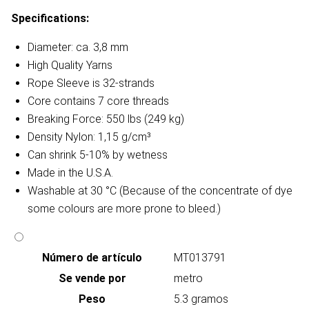
Specifications:
Diameter: ca. 3,8 mm
High Quality Yarns
Rope Sleeve is 32-strands
Core contains 7 core threads
Breaking Force: 550 lbs (249 kg)
Density Nylon: 1,15 g/cm³
Can shrink 5-10% by wetness
Made in the U.S.A.
Washable at 30 °C (Because of the concentrate of dye
some colours are more prone to bleed.)
Número de artículo
MT013791
Se vende por
metro
Peso
5.3 gramos