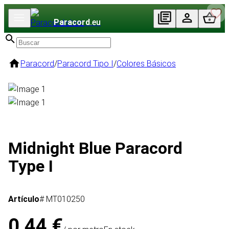
Paracord
.eu
Paracord
/
Paracord Tipo I
/
Colores Básicos
Midnight Blue Paracord
Type I
Artículo
# MT010250
0,44 €