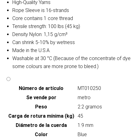
High-Quality Yarns
Rope Sleeve is 16-strands
Core contains 1 core thread
Tensile strength: 100 lbs (45 kg)
Density Nylon: 1,15 g/cm³
Can shrink 5-10% by wetness
Made in the U.S.A.
Washable at 30 °C (Because of the concentrate of dye
some colours are more prone to bleed.)
Número de artículo
MT010250
Se vende por
metro
Peso
2.2 gramos
Carga de rotura mínima (kg)
45
Diámetro de la cuerda
1.9 mm
Color
Blue