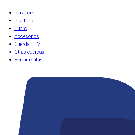
Paracord
BioThane
Cuero
Accesorios
Cuerda PPM
Otras cuerdas
Herramientas