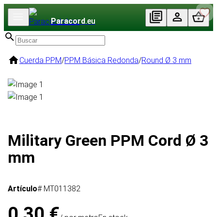
Paracord
.eu
Cuerda PPM
/
PPM Básica Redonda
/
Round Ø 3 mm
Military Green PPM Cord Ø 3
mm
Artículo
# MT011382
0,30 €