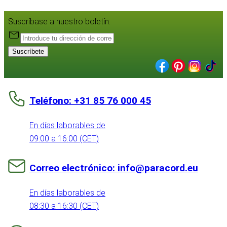
Suscríbase a nuestro boletín:
Suscríbete
Teléfono: +31 85 76 000 45
En días laborables de
09:00 a 16:00 (CET)
Correo electrónico: info@paracord.eu
En días laborables de
08:30 a 16:30 (CET)