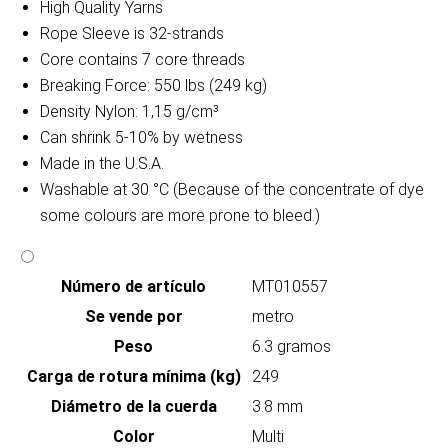
High Quality Yarns
Rope Sleeve is 32-strands
Core contains 7 core threads
Breaking Force: 550 lbs (249 kg)
Density Nylon: 1,15 g/cm³
Can shrink 5-10% by wetness
Made in the U.S.A.
Washable at 30 °C (Because of the concentrate of dye
some colours are more prone to bleed.)
Número de artículo
MT010557
Se vende por
metro
Peso
6.3 gramos
Carga de rotura mínima (kg)
249
Diámetro de la cuerda
3.8 mm
Color
Multi