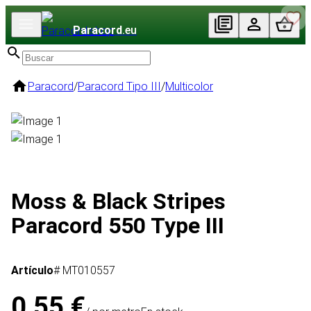
Paracord
.eu
Paracord
/
Paracord Tipo III
/
Multicolor
Moss & Black Stripes
Paracord 550 Type III
Artículo
# MT010557
0,55 €