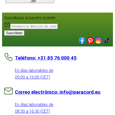
Ver
Suscríbase a nuestro boletín:
Suscríbete
Teléfono: +31 85 76 000 45
En días laborables de
09:00 a 16:00 (CET)
Correo electrónico: info@paracord.eu
En días laborables de
08:30 a 16:30 (CET)