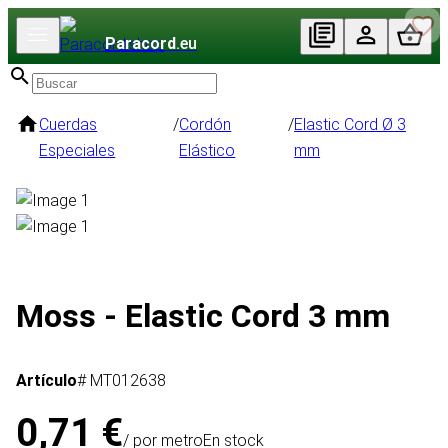
Paracord
.eu
Cuerdas
/
Cordón
/
Elastic Cord Ø 3
Especiales
Elástico
mm
Moss - Elastic Cord 3 mm
Artículo
# MT012638
0,71 €
/ por metro
En stock