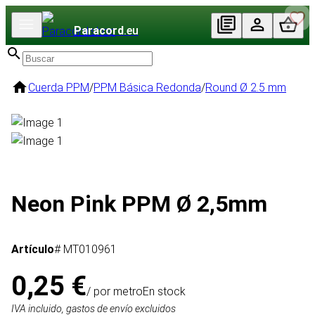
Paracord
.eu
Cuerda PPM
/
PPM Básica Redonda
/
Round Ø 2.5 mm
Neon Pink PPM Ø 2,5mm
Artículo
# MT010961
0,25 €
/ por metro
En stock
IVA incluido, gastos de envío excluidos