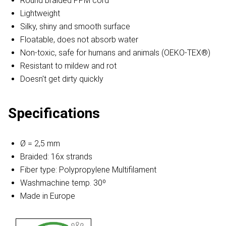
Round braided PPM cord
Lightweight
Silky, shiny and smooth surface
Floatable, does not absorb water
Non-toxic, safe for humans and animals (OEKO-TEX®)
Resistant to mildew and rot
Doesn't get dirty quickly
Specifications
Ø = 2,5 mm
Braided: 16x strands
Fiber type: Polypropylene Multifilament
Washmachine temp. 30º
Made in Europe