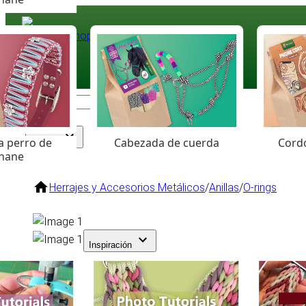
Paracord
.eu
Coloured Cord Paradise
a perro de
Cabezada de cuerda
Cordó
Surtido
hane
Herrajes y Accesorios Metálicos
/
Anillas
/
O-rings
Inspiración