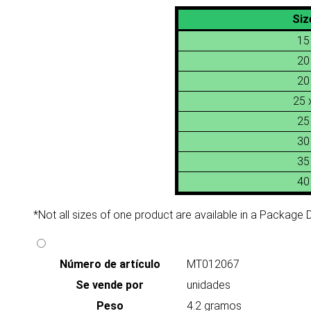
Siz
15
20
20
25 
25
30
35
40
*Not all sizes of one product are available in a Package De
Número de artículo
MT012067
Se vende por
unidades
Peso
4.2 gramos