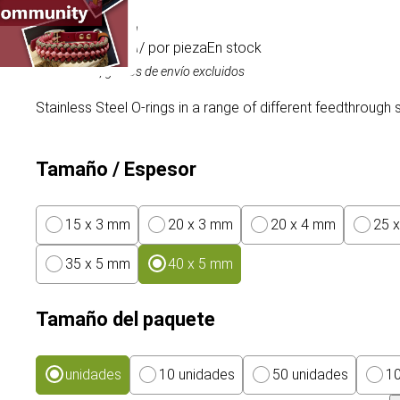
0,99 €
/ por pieza
En stock
IVA incluido, gastos de envío excluidos
Stainless Steel O-rings in a range of different feedthrough 
Tamaño / Espesor
15 x 3 mm
20 x 3 mm
20 x 4 mm
25 
35 x 5 mm
40 x 5 mm
Tamaño del paquete
unidades
10 unidades
50 unidades
10