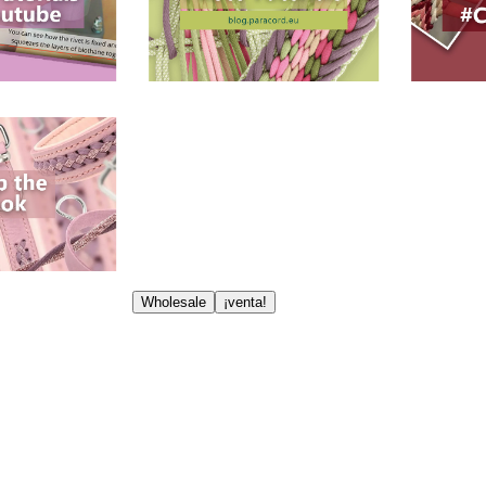
Wholesale
¡venta!