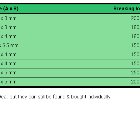
e (A x B)
Breaking lo
 x 3 mm
200
 x 3 mm
180
 x 4 mm
180
x 3.5 mm
150
 x 4 mm
150
 x 4 mm
150
 x 5 mm
250
 x 5 mm
200
al, but they can still be found & bought individually.