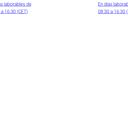
as laborables de
En días labora
 a 16:30 (CET)
08:30 a 16:30 