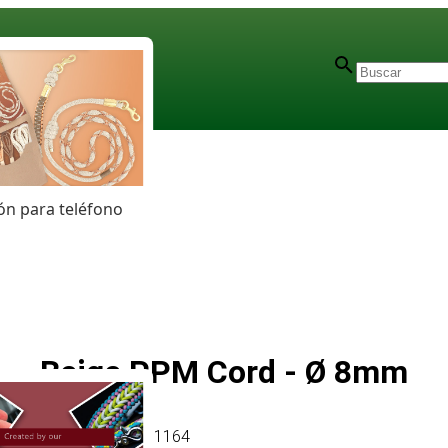
n para teléfono
Beige PPM Cord - Ø 8mm
Artículo
# MT011164