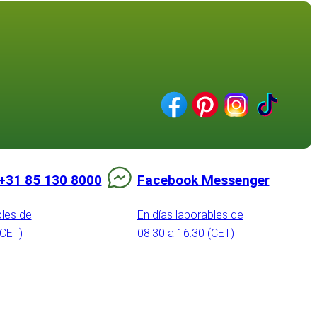
+31 85 130 8000
Facebook Messenger
bles de
En días laborables de
(CET)
08:30 a 16:30 (CET)