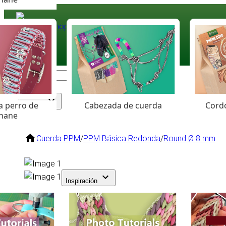
Paracord
.eu
Coloured Cord Paradise
a perro de
Cabezada de cuerda
Cordó
Surtido
hane
Cuerda PPM
/
PPM Básica Redonda
/
Round Ø 8 mm
Inspiración