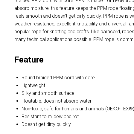
Braided PPM cord with core. PPM is made from Polypropyl
absorb moisture, this feature keeps the PPM rope floating 
feels smooth and doesn't get dirty quickly. PPM rope is 
weather resistance, excellent knotability and universal r
popular rope for knotting and crafts. Like paracord, ro
many technical applications possible. PPM rope is common
Feature
Round braided PPM cord with core
Lightweight
Silky and smooth surface
Floatable, does not absorb water
Non-toxic, safe for humans and animals (OEKO-TEX®
Resistant to mildew and rot
Doesn't get dirty quickly