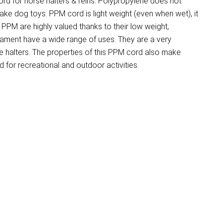
d for horse halters & reins. Polypropylene does not
make dog toys. PPM cord is light weight (even when wet), it
PM are highly valued thanks to their low weight,
ilament have a wide range of uses. They are a very
 halters. The properties of this PPM cord also make
for recreational and outdoor activities.