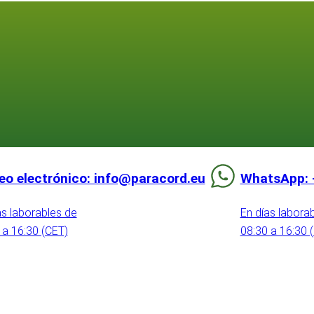
eo electrónico: info@paracord.eu
WhatsApp: 
as laborables de
En días labora
 a 16:30 (CET)
08:30 a 16:30 