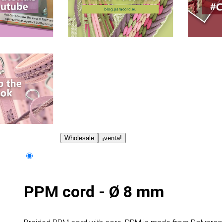
Wholesale
¡venta!
PPM cord - Ø 8 mm