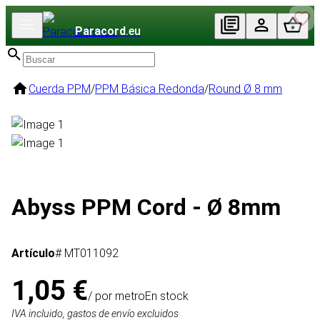
Paracord
.eu
Cuerda PPM
/
PPM Básica Redonda
/
Round Ø 8 mm
Abyss PPM Cord - Ø 8mm
Artículo
# MT011092
1,05 €
/ por metro
En stock
IVA incluido, gastos de envío excluidos