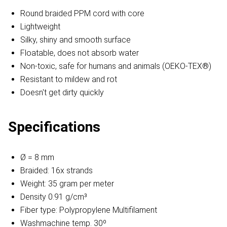
Round braided PPM cord with core
Lightweight
Silky, shiny and smooth surface
Floatable, does not absorb water
Non-toxic, safe for humans and animals (OEKO-TEX®)
Resistant to mildew and rot
Doesn't get dirty quickly
Specifications
Ø = 8 mm
Braided: 16x strands
Weight: 35 gram per meter
Density 0.91 g/cm³
Fiber type: Polypropylene Multifilament
Washmachine temp. 30º