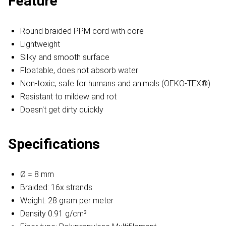
Feature
Round braided PPM cord with core
Lightweight
Silky and smooth surface
Floatable, does not absorb water
Non-toxic, safe for humans and animals (OEKO-TEX®)
Resistant to mildew and rot
Doesn't get dirty quickly
Specifications
Ø = 8 mm
Braided: 16x strands
Weight: 28 gram per meter
Density 0.91 g/cm³