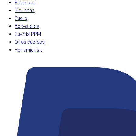
Paracord
BioThane
Cuero
Accesorios
Cuerda PPM
Otras cuerdas
Herramientas