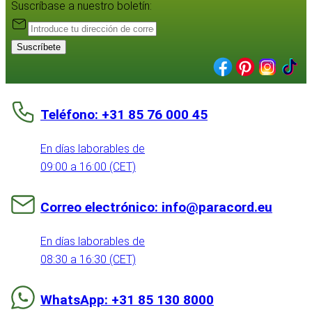
Suscríbase a nuestro boletín:
Suscríbete
Teléfono: +31 85 76 000 45
En días laborables de
09:00 a 16:00 (CET)
Correo electrónico: info@paracord.eu
En días laborables de
08:30 a 16:30 (CET)
WhatsApp: +31 85 130 8000