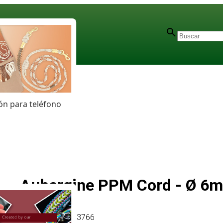
n para teléfono
Aubergine PPM Cord - Ø 6mm
Artículo
# MT013766