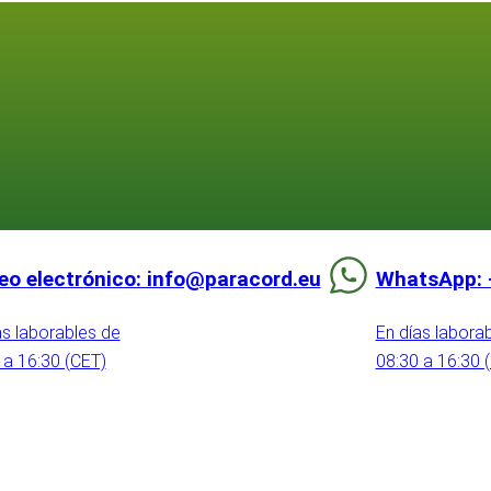
eo electrónico: info@paracord.eu
WhatsApp: 
as laborables de
En días labora
 a 16:30 (CET)
08:30 a 16:30 