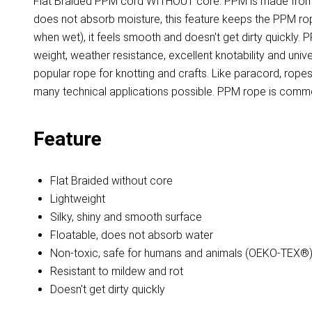
Flat Braided PPM cord WITHOUT core. PPM is made from Po
does not absorb moisture, this feature keeps the PPM rope
when wet), it feels smooth and doesn't get dirty quickly
weight, weather resistance, excellent knotability and uni
popular rope for knotting and crafts. Like paracord, ro
many technical applications possible. PPM rope is common
Feature
Flat Braided without core
Lightweight
Silky, shiny and smooth surface
Floatable, does not absorb water
Non-toxic, safe for humans and animals (OEKO-TEX®
Resistant to mildew and rot
Doesn't get dirty quickly