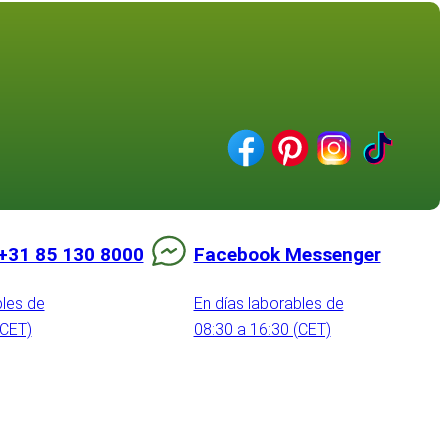
+31 85 130 8000
Facebook Messenger
bles de
En días laborables de
(CET)
08:30 a 16:30 (CET)