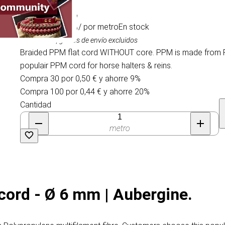
0,55 €
/ por metro
En stock
IVA incluido, gastos de envío excluidos
Braided PPM flat cord WITHOUT core. PPM is made from Po
populair PPM cord for horse halters & reins.
Compra 30 por 0,50 € y ahorre 9%
Compra 100 por 0,44 € y ahorre 20%
Cantidad
metro
cord - Ø 6 mm | Aubergine.