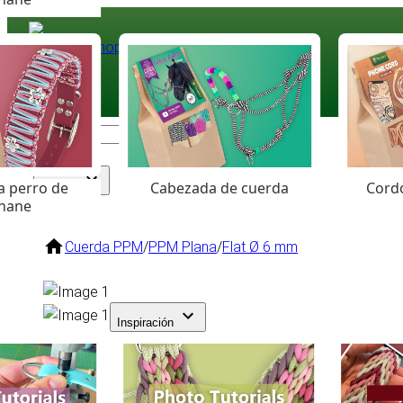
Paracord
.eu
Coloured Cord Paradise
a perro de
Cabezada de cuerda
Cordó
Surtido
hane
Cuerda PPM
/
PPM Plana
/
Flat Ø 6 mm
Inspiración