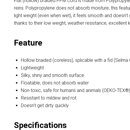
Flat (hollow) braided PPM cord is made from Polypropylen
reins. Polypropylene does not absorb moisture, this featu
light weight (even when wet), it feels smooth and doesn'
thanks to their low weight, weather resistance, excellent kn
Feature
Hollow braided (coreless), splicable with a fid (Selma
Lightweight
Silky, shiny and smooth surface
Floatable, does not absorb water
Non-toxic, safe for humans and animals (OEKO-TEX®
Resistant to mildew and rot
Doesn't get dirty quickly
Specifications