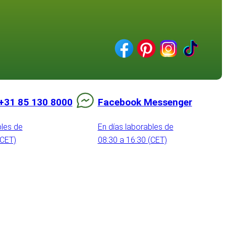
+31 85 130 8000
Facebook Messenger
bles de
En días laborables de
(CET)
08:30 a 16:30 (CET)