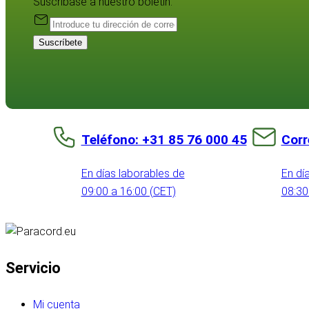
Suscríbase a nuestro boletín:
Suscríbete
Teléfono: +31 85 76 000 45
Corr
En días laborables de
En dí
09:00 a 16:00 (CET)
08:30
Servicio
Mi cuenta