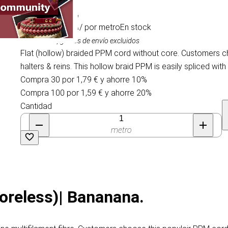
1,99 €
/ por metro
En stock
IVA incluido, gastos de envío excluidos
Flat (hollow) braided PPM cord without core. Customers c
halters & reins. This hollow braid PPM is easily spliced with 
Compra 30 por 1,79 € y ahorre 10%
Compra 100 por 1,59 € y ahorre 20%
Cantidad
metro
oreless)| Bananana.