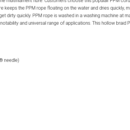
e multifilament fibre. Customers choose this populair PPM cord 
re keeps the PPM rope floating on the water and dries quickly, m
t get dirty quickly. PPM rope is washed in a washing machine at
otability and universal range of applications. This hollow braid PP
 ® needle)
)