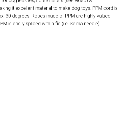
for dog leashes, horse halters (see video) &
aking it excellent material to make dog toys. PPM cord is
 max. 30 degrees. Ropes made of PPM are highly valued
M is easily spliced with a fid (i.e. Selma needle).