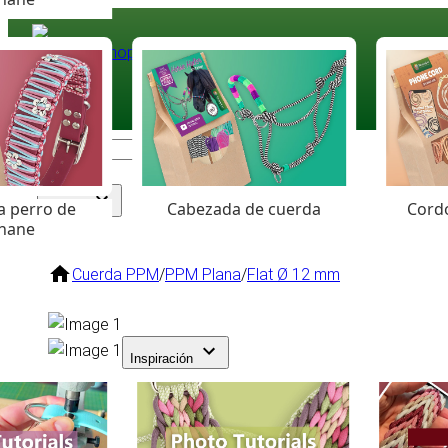
Paracord
.eu
Coloured Cord Paradise
a perro de
Cabezada de cuerda
Cordó
Surtido
hane
Cuerda PPM
/
PPM Plana
/
Flat Ø 12 mm
Inspiración