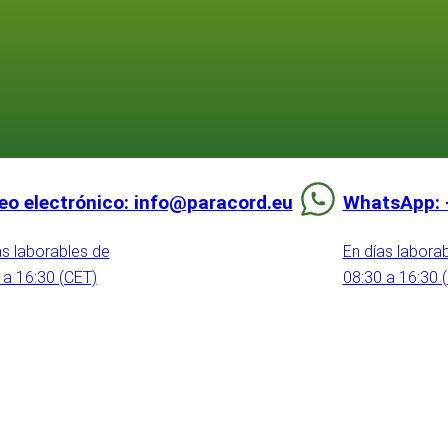
eo electrónico: info@paracord.eu
WhatsApp: 
as laborables de
En días labora
 a 16:30 (CET)
08:30 a 16:30 