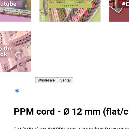
Wholesale
¡venta!
PPM cord - Ø 12 mm (flat/c