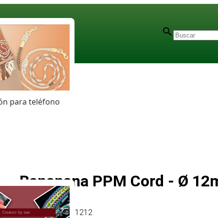
n para teléfono
Bananana PPM Cord - Ø 12m
Artículo
# MT011212