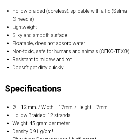
Hollow braided (coreless), splicable with a fid (Selma
® needle)
Lightweight
Silky and smooth surface
Floatable, does not absorb water
Non-toxic, safe for humans and animals (OEKO-TEX®)
Resistant to mildew and rot
Doesn't get dirty quickly
Specifications
Ø = 12 mm. / Width = 17mm. / Height = 7mm.
Hollow Braided: 12 strands
Weight: 45 gram per meter
Density 0.91 g/cm³