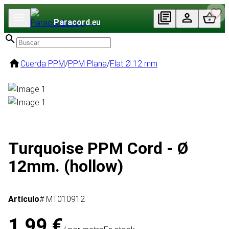
Paracord
.eu
Cuerda PPM
/
PPM Plana
/
Flat Ø 12 mm
Turquoise PPM Cord - Ø
12mm. (hollow)
Artículo
# MT010912
1,99 €