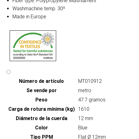
Fiber type: Polypropylene Multifilament
Washmachine temp. 30º
Made in Europe
Número de artículo
MT010912
Se vende por
metro
Peso
47.7 gramos
Carga de rotura mínima (kg)
1610
Diámetro de la cuerda
12 mm
Color
Blue
Tipo PPM
Flat Ø 12mm