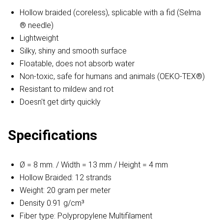
Hollow braided (coreless), splicable with a fid (Selma
® needle)
Lightweight
Silky, shiny and smooth surface
Floatable, does not absorb water
Non-toxic, safe for humans and animals (OEKO-TEX®)
Resistant to mildew and rot
Doesn't get dirty quickly
Specifications
Ø = 8 mm. / Width = 13 mm / Height = 4 mm
Hollow Braided: 12 strands
Weight: 20 gram per meter
Density 0.91 g/cm³
Fiber type: Polypropylene Multifilament