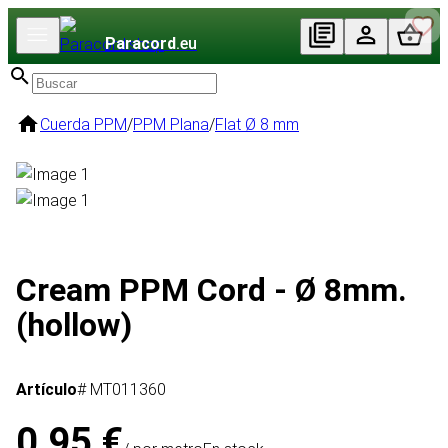
Paracord
.eu
Cuerda PPM
/
PPM Plana
/
Flat Ø 8 mm
Cream PPM Cord - Ø 8mm.
(hollow)
Artículo
# MT011360
0,95 €