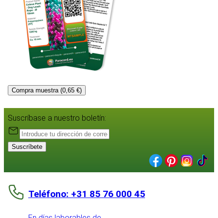
Compra muestra (0,65 €)
Suscríbase a nuestro boletín:
Suscríbete
Teléfono: +31 85 76 000 45
En días laborables de