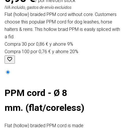
/ por metro
En stock
IVA incluido, gastos de envío excluidos
Flat (hollow) braided PPM cord without core. Customers
choose this populair PPM cord for dog leashes, horse
halters & reins. This hollow braid PPM is easily spliced with
a fid.
Compra 30 por 0,86 € y ahorre 9%
Compra 100 por 0,76 € y ahorre 20%
PPM cord - Ø 8
mm. (flat/coreless)
Flat (hollow) braided PPM cord is made