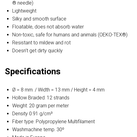
® needle)
Lightweight
Silky and smooth surface
Floatable, does not absorb water
Non-toxic, safe for humans and animals (OEKO-TEX®)
Resistant to mildew and rot
Doesn't get dirty quickly
Specifications
Ø = 8 mm. / Width = 13 mm / Height = 4 mm
Hollow Braided: 12 strands
Weight: 20 gram per meter
Density 0.91 g/cm³
Fiber type: Polypropylene Multifilament
Washmachine temp. 30º