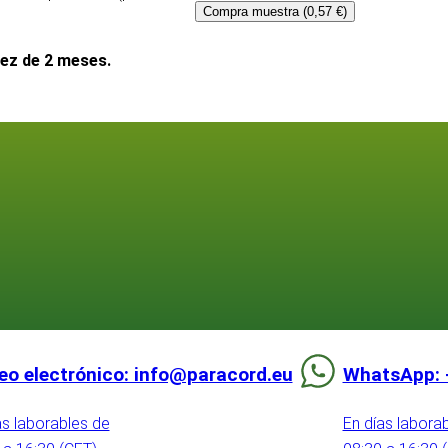
Compra muestra (0,57 €)
dez de 2 meses.
eo electrónico: info@paracord.eu
WhatsApp: 
as laborables de
En días labora