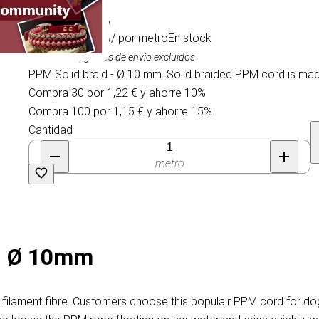
1,35 €
/ por metro
En stock
IVA incluido, gastos de envío excluidos
PPM Solid braid - Ø 10 mm. Solid braided PPM cord is made
Compra 30 por 1,22 € y ahorre 10%
Compra 100 por 1,15 € y ahorre 15%
Cantidad
metro
 - Ø 10mm
ilament fibre. Customers choose this populair PPM cord for dog