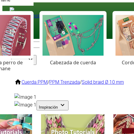
Paracord
.eu
Coloured Cord Paradise
a perro de
Cabezada de cuerda
Cordó
Surtido
hane
Cuerda PPM
/
PPM Trenzada
/
Solid braid Ø 10 mm
Inspiración