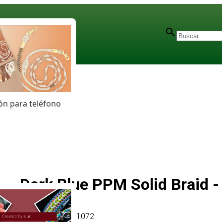
n para teléfono
Dark Blue PPM Solid Braid 
Artículo
# MT011072