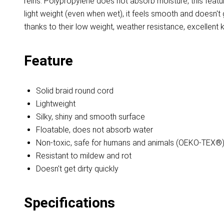
reins. Polypropylene does not absorb moisture, this featu
light weight (even when wet), it feels smooth and doesn'
thanks to their low weight, weather resistance, excellent k
Feature
Solid braid round cord
Lightweight
Silky, shiny and smooth surface
Floatable, does not absorb water
Non-toxic, safe for humans and animals (OEKO-TEX®
Resistant to mildew and rot
Doesn't get dirty quickly
Specifications