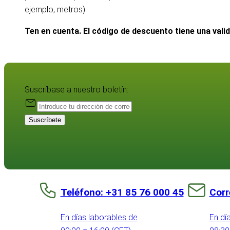
ejemplo, metros).
Ten en cuenta. El código de descuento tiene una vali
Suscríbase a nuestro boletín:
Suscríbete
Teléfono: +31 85 76 000 45
Corr
En días laborables de
En dí