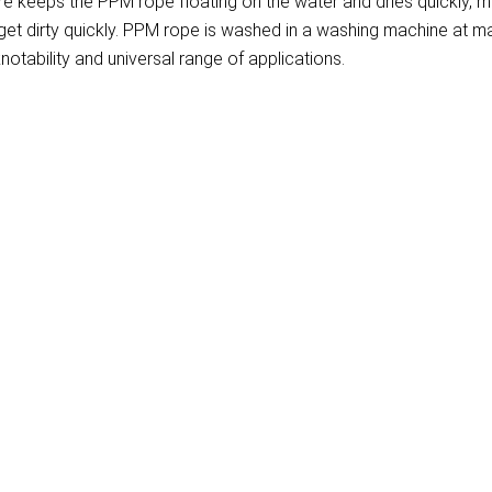
re keeps the PPM rope floating on the water and dries quickly, m
t get dirty quickly. PPM rope is washed in a washing machine at
notability and universal range of applications.
)