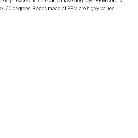
aking it excellent material to make dog toys. PPM cord is
 max. 30 degrees. Ropes made of PPM are highly valued