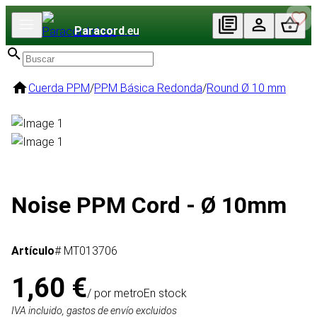
Paracord
.eu
Cuerda PPM
/
PPM Básica Redonda
/
Round Ø 10 mm
Noise PPM Cord - Ø 10mm
Artículo
# MT013706
1,60 €
/ por metro
En stock
IVA incluido, gastos de envío excluidos