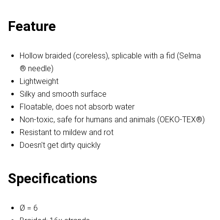
Feature
Hollow braided (coreless), splicable with a fid (Selma
® needle)
Lightweight
Silky and smooth surface
Floatable, does not absorb water
Non-toxic, safe for humans and animals (OEKO-TEX®)
Resistant to mildew and rot
Doesn't get dirty quickly
Specifications
Ø = 6