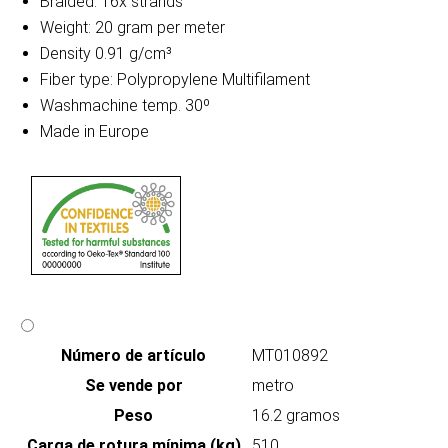
Braided: 16x strands
Weight: 20 gram per meter
Density 0.91 g/cm³
Fiber type: Polypropylene Multifilament
Washmachine temp. 30º
Made in Europe
Número de artículo
MT010892
Se vende por
metro
Peso
16.2 gramos
Carga de rotura mínima (kg)
510