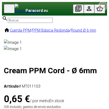
Paracord
.eu
Cuerda PPM
/
PPM Básica Redonda
/
Round Ø 6 mm
Cream PPM Cord - Ø 6mm
Artículo
# MT011103
0,65 €
/ por metro
En stock
IVA incluido, gastos de envío excluidos