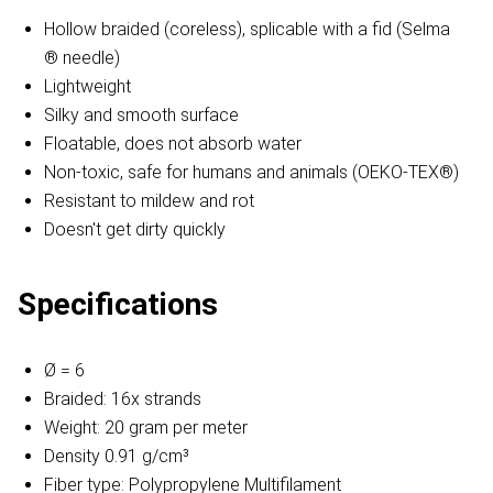
Hollow braided (coreless), splicable with a fid (Selma
® needle)
Lightweight
Silky and smooth surface
Floatable, does not absorb water
Non-toxic, safe for humans and animals (OEKO-TEX®)
Resistant to mildew and rot
Doesn't get dirty quickly
Specifications
Ø = 6
Braided: 16x strands
Weight: 20 gram per meter
Density 0.91 g/cm³
Fiber type: Polypropylene Multifilament