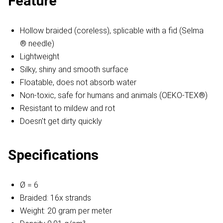
Feature
Hollow braided (coreless), splicable with a fid (Selma
® needle)
Lightweight
Silky, shiny and smooth surface
Floatable, does not absorb water
Non-toxic, safe for humans and animals (OEKO-TEX®)
Resistant to mildew and rot
Doesn't get dirty quickly
Specifications
Ø = 6
Braided: 16x strands
Weight: 20 gram per meter