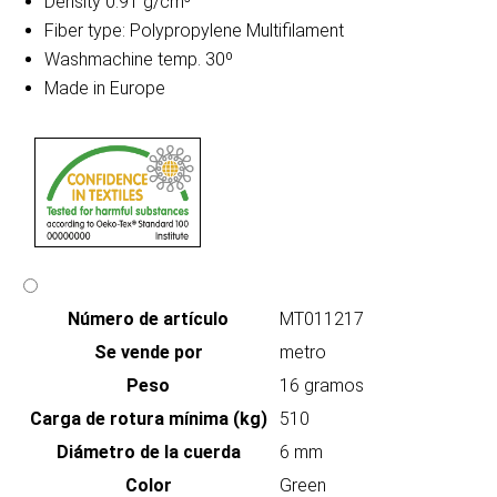
Density 0.91 g/cm³
Fiber type: Polypropylene Multifilament
Washmachine temp. 30º
Made in Europe
Número de artículo
MT011217
Se vende por
metro
Peso
16 gramos
Carga de rotura mínima (kg)
510
Diámetro de la cuerda
6 mm
Color
Green