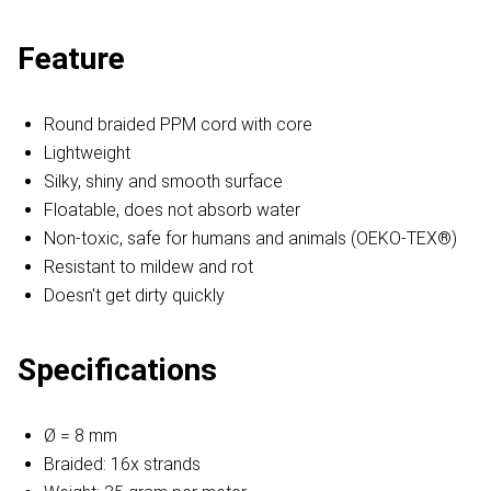
Feature
Round braided PPM cord with core
Lightweight
Silky, shiny and smooth surface
Floatable, does not absorb water
Non-toxic, safe for humans and animals (OEKO-TEX®)
Resistant to mildew and rot
Doesn't get dirty quickly
Specifications
Ø = 8 mm
Braided: 16x strands