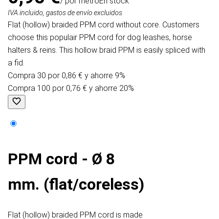
/ por metro
En stock
IVA incluido, gastos de envío excluidos
Flat (hollow) braided PPM cord without core. Customers
choose this populair PPM cord for dog leashes, horse
halters & reins. This hollow braid PPM is easily spliced with
a fid.
Compra 30 por 0,86 € y ahorre 9%
Compra 100 por 0,76 € y ahorre 20%
PPM cord - Ø 8
mm. (flat/coreless)
Flat (hollow) braided PPM cord is made