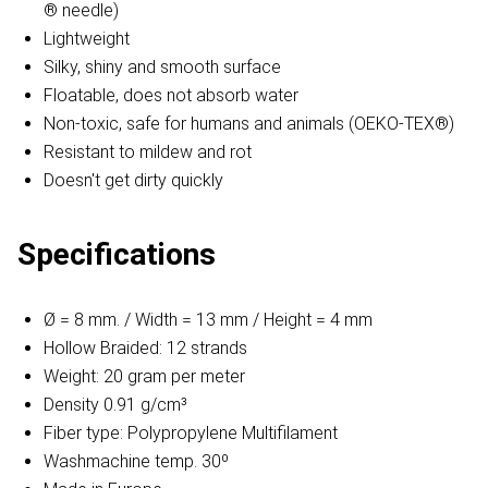
® needle)
Lightweight
Silky, shiny and smooth surface
Floatable, does not absorb water
Non-toxic, safe for humans and animals (OEKO-TEX®)
Resistant to mildew and rot
Doesn't get dirty quickly
Specifications
Ø = 8 mm. / Width = 13 mm / Height = 4 mm
Hollow Braided: 12 strands
Weight: 20 gram per meter
Density 0.91 g/cm³
Fiber type: Polypropylene Multifilament
Washmachine temp. 30º