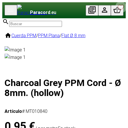
Paracord
.eu
Cuerda PPM
/
PPM Plana
/
Flat Ø 8 mm
Charcoal Grey PPM Cord - Ø
8mm. (hollow)
Artículo
# MT010840
0,95 €