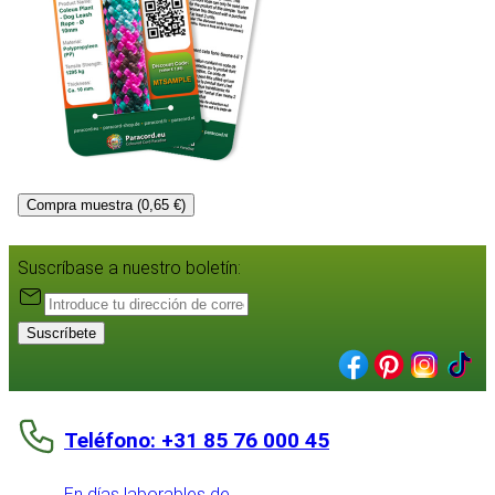
Compra muestra (0,65 €)
Suscríbase a nuestro boletín:
Suscríbete
Teléfono: +31 85 76 000 45
En días laborables de