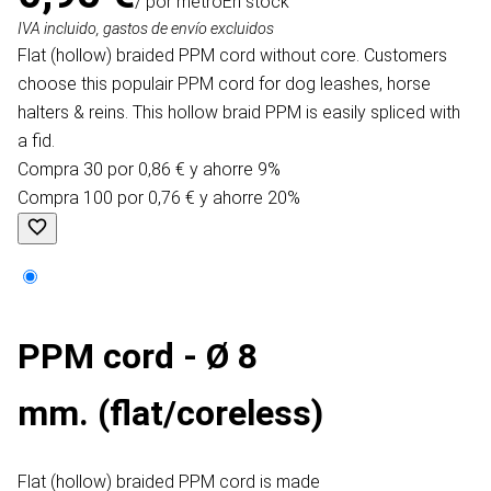
/ por metro
En stock
IVA incluido, gastos de envío excluidos
Flat (hollow) braided PPM cord without core. Customers
choose this populair PPM cord for dog leashes, horse
halters & reins. This hollow braid PPM is easily spliced with
a fid.
Compra 30 por 0,86 € y ahorre 9%
Compra 100 por 0,76 € y ahorre 20%
PPM cord - Ø 8
mm. (flat/coreless)
Flat (hollow) braided PPM cord is made