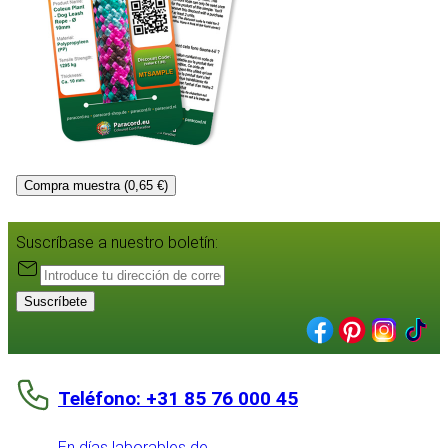
Compra muestra (0,65 €)
Suscríbase a nuestro boletín:
Suscríbete
Teléfono: +31 85 76 000 45
En días laborables de