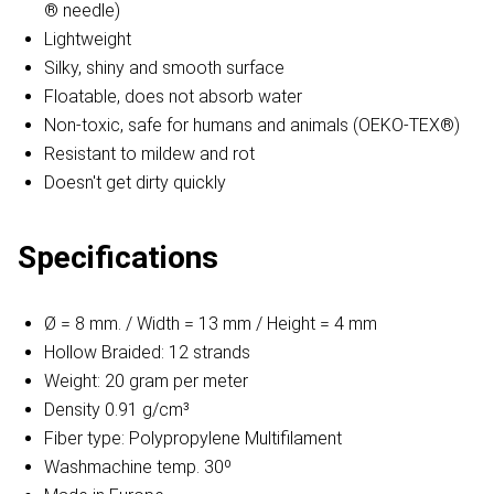
® needle)
Lightweight
Silky, shiny and smooth surface
Floatable, does not absorb water
Non-toxic, safe for humans and animals (OEKO-TEX®)
Resistant to mildew and rot
Doesn't get dirty quickly
Specifications
Ø = 8 mm. / Width = 13 mm / Height = 4 mm
Hollow Braided: 12 strands
Weight: 20 gram per meter
Density 0.91 g/cm³
Fiber type: Polypropylene Multifilament
Washmachine temp. 30º