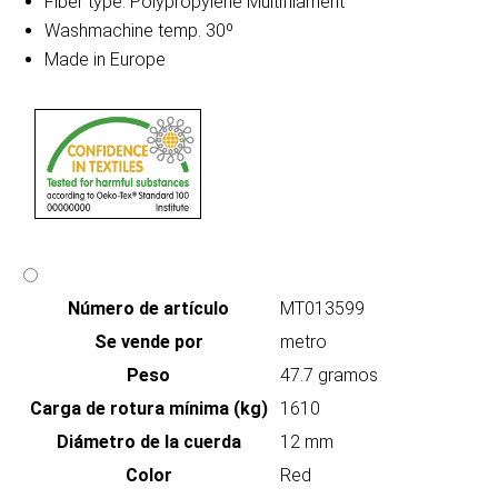
Fiber type: Polypropylene Multifilament
Washmachine temp. 30º
Made in Europe
Número de artículo
MT013599
Se vende por
metro
Peso
47.7 gramos
Carga de rotura mínima (kg)
1610
Diámetro de la cuerda
12 mm
Color
Red