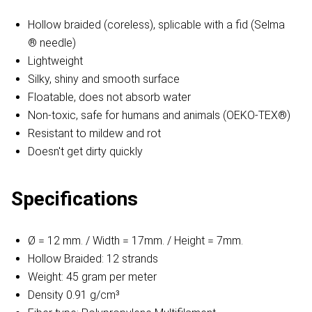
Hollow braided (coreless), splicable with a fid (Selma
® needle)
Lightweight
Silky, shiny and smooth surface
Floatable, does not absorb water
Non-toxic, safe for humans and animals (OEKO-TEX®)
Resistant to mildew and rot
Doesn't get dirty quickly
Specifications
Ø = 12 mm. / Width = 17mm. / Height = 7mm.
Hollow Braided: 12 strands
Weight: 45 gram per meter
Density 0.91 g/cm³