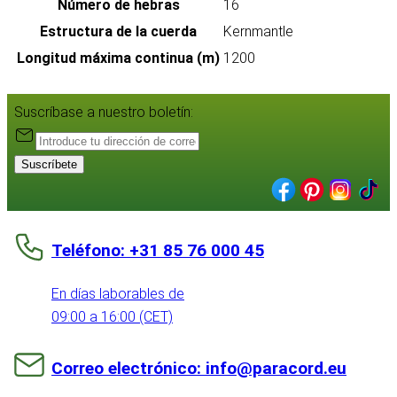
Número de hebras
16
Estructura de la cuerda
Kernmantle
Longitud máxima continua (m)
1200
Suscríbase a nuestro boletín:
Suscríbete
Teléfono: +31 85 76 000 45
En días laborables de
09:00 a 16:00 (CET)
Correo electrónico: info@paracord.eu