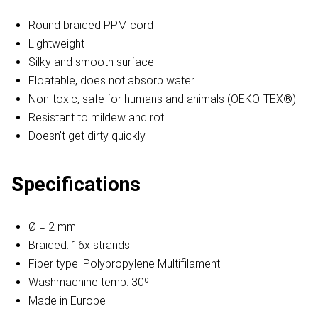
Round braided PPM cord
Lightweight
Silky and smooth surface
Floatable, does not absorb water
Non-toxic, safe for humans and animals (OEKO-TEX®)
Resistant to mildew and rot
Doesn't get dirty quickly
Specifications
Ø = 2 mm
Braided: 16x strands
Fiber type: Polypropylene Multifilament
Washmachine temp. 30º
Made in Europe