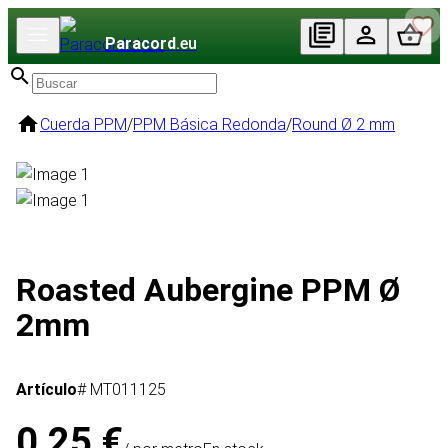
Paracord
.eu
Cuerda PPM
/
PPM Básica Redonda
/
Round Ø 2 mm
Roasted Aubergine PPM Ø
2mm
Artículo
# MT011125
0,25 €