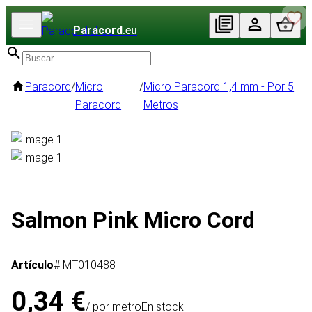
Paracord
.eu
Paracord
/
Micro
/
Micro Paracord 1,4 mm - Por 5
Paracord
Metros
Salmon Pink Micro Cord
Artículo
# MT010488
0,34 €
/ por metro
En stock