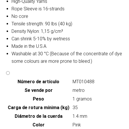
High-Quality Yarns
Rope Sleeve is 16-strands
No core
Tensile strength: 90 lbs (40 kg)
Density Nylon: 1,15 g/cm³
Can shrink 5-10% by wetness
Made in the U.S.A.
Washable at 30 °C (Because of the concentrate of dye
some colours are more prone to bleed.)
Número de artículo
MT010488
Se vende por
metro
Peso
1 gramos
Carga de rotura mínima (kg)
35
Diámetro de la cuerda
1.4 mm
Color
Pink