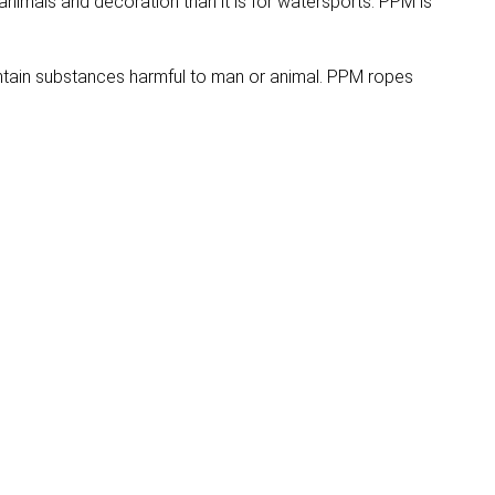
 animals and decoration than it is for watersports. PPM is
ntain substances harmful to man or animal. PPM ropes