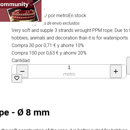
0,79 €
/ por metro
En stock
IVA incluido, gastos de envío excluidos
Very soft and supple 3 strands wrought PPM rope. Due to the
hobbies, animals and decoration than it is for watersports.
Compra 30 por 0,71 € y ahorre 10%
Compra 100 por 0,63 € y ahorre 20%
Cantidad
metro
pe - Ø 8 mm