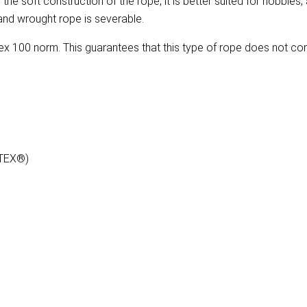
e soft construction of the rope, it is better suited for hobbies,
rand wrought rope is severable.
 100 norm. This guarantees that this type of rope does not co
-TEX®)