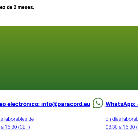
dez de 2 meses.
eo electrónico: info@paracord.eu
WhatsApp: 
as laborables de
En días labora
 a 16:30 (CET)
08:30 a 16:30 