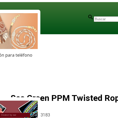
n para teléfono
Sea Green PPM Twisted Ro
Artículo
# MT013183