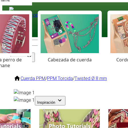
Paracord
.eu
Coloured Cord Paradise
a perro de
Cabezada de cuerda
Cordó
Surtido
hane
Cuerda PPM
/
PPM Torcida
/
Twisted Ø 8 mm
Inspiración