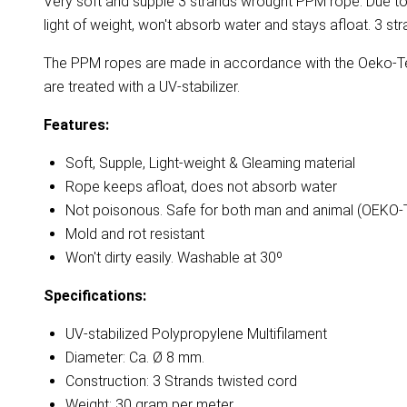
Very soft and supple 3 strands wrought PPM rope. Due to th
light of weight, won't absorb water and stays afloat. 3 st
The PPM ropes are made in accordance with the Oeko-Tex
are treated with a UV-stabilizer.
Features:
Soft, Supple, Light-weight & Gleaming material
Rope keeps afloat, does not absorb water
Not poisonous. Safe for both man and animal (OEKO
Mold and rot resistant
Won't dirty easily. Washable at 30º
Specifications:
UV-stabilized Polypropylene Multifilament
Diameter: Ca. Ø 8 mm.
Construction: 3 Strands twisted cord
Weight: 30 gram per meter