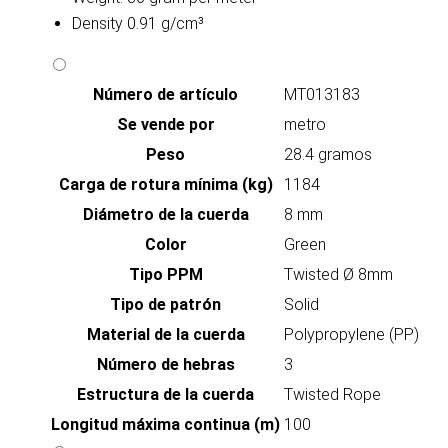
Density 0.91 g/cm³
Número de artículo
MT013183
Se vende por
metro
Peso
28.4 gramos
Carga de rotura mínima (kg)
1184
Diámetro de la cuerda
8 mm
Color
Green
Tipo PPM
Twisted Ø 8mm
Tipo de patrón
Solid
Material de la cuerda
Polypropylene (PP)
Número de hebras
3
Estructura de la cuerda
Twisted Rope
Longitud máxima continua (m)
100