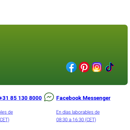
+31 85 130 8000
Facebook Messenger
bles de
En días laborables de
(CET)
08:30 a 16:30 (CET)