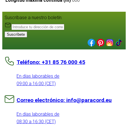
Longitud máxima continua (m)
600
Suscríbase a nuestro boletín:
Suscríbete
Teléfono: +31 85 76 000 45
En días laborables de
09:00 a 16:00 (CET)
Correo electrónico: info@paracord.eu
En días laborables de
08:30 a 16:30 (CET)