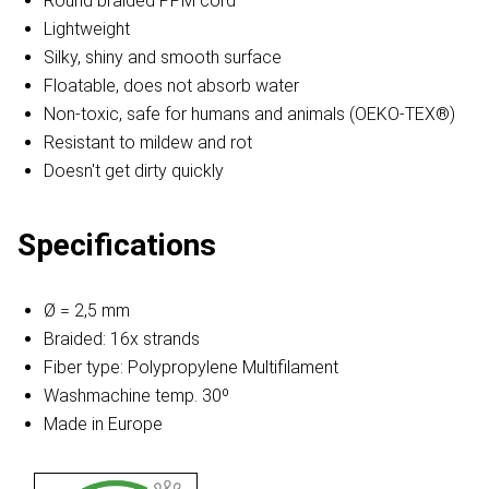
Round braided PPM cord
Lightweight
Silky, shiny and smooth surface
Floatable, does not absorb water
Non-toxic, safe for humans and animals (OEKO-TEX®)
Resistant to mildew and rot
Doesn't get dirty quickly
Specifications
Ø = 2,5 mm
Braided: 16x strands
Fiber type: Polypropylene Multifilament
Washmachine temp. 30º
Made in Europe