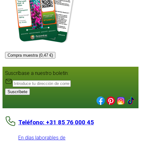
Compra muestra (0,47 €)
Suscríbase a nuestro boletín:
Suscríbete
Teléfono: +31 85 76 000 45
En días laborables de