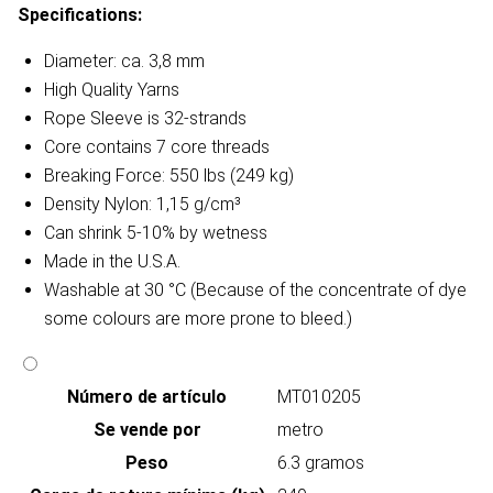
Specifications:
Diameter: ca. 3,8 mm
High Quality Yarns
Rope Sleeve is 32-strands
Core contains 7 core threads
Breaking Force: 550 lbs (249 kg)
Density Nylon: 1,15 g/cm³
Can shrink 5-10% by wetness
Made in the U.S.A.
Washable at 30 °C (Because of the concentrate of dye
some colours are more prone to bleed.)
Número de artículo
MT010205
Se vende por
metro
Peso
6.3 gramos