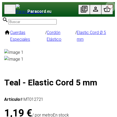
Paracord
.eu
Cuerdas
/
Cordón
/
Elastic Cord Ø 5
Especiales
Elástico
mm
Teal - Elastic Cord 5 mm
Artículo
# MT012721
1,19 €
/ por metro
En stock