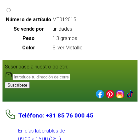
Número de artículo
MT012015
Se vende por
unidades
Peso
1.3 gramos
Color
Silver Metallic
Suscríbase a nuestro boletín:
Suscríbete
Teléfono: +31 85 76 000 45
En días laborables de
09:00 a 16:00 (CET)