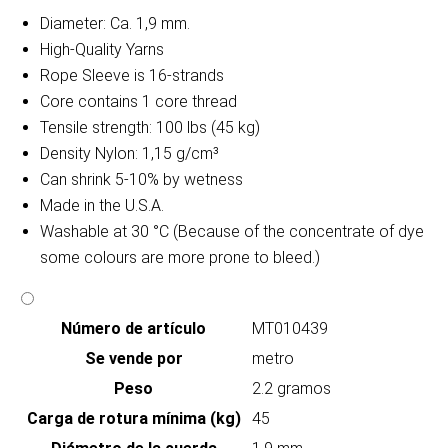
Diameter: Ca. 1,9 mm.
High-Quality Yarns
Rope Sleeve is 16-strands
Core contains 1 core thread
Tensile strength: 100 lbs (45 kg)
Density Nylon: 1,15 g/cm³
Can shrink 5-10% by wetness
Made in the U.S.A.
Washable at 30 °C (Because of the concentrate of dye
some colours are more prone to bleed.)
Número de artículo
MT010439
Se vende por
metro
Peso
2.2 gramos
Carga de rotura mínima (kg)
45