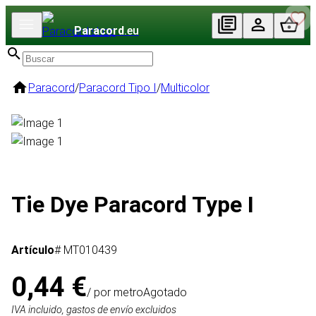
Paracord
.eu
Paracord
/
Paracord Tipo I
/
Multicolor
Tie Dye Paracord Type I
Artículo
# MT010439
0,44 €
/ por metro
Agotado
IVA incluido, gastos de envío excluidos