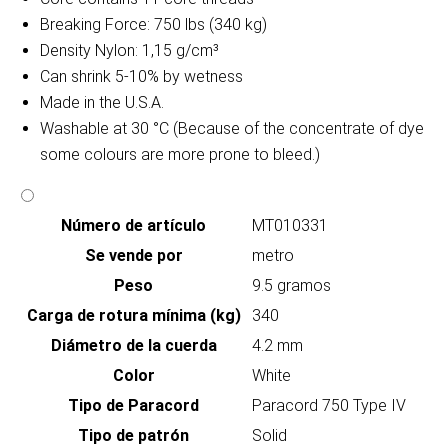
Breaking Force: 750 lbs (340 kg)
Density Nylon: 1,15 g/cm³
Can shrink 5-10% by wetness
Made in the U.S.A.
Washable at 30 °C (Because of the concentrate of dye
some colours are more prone to bleed.)
Número de artículo
MT010331
Se vende por
metro
Peso
9.5 gramos
Carga de rotura mínima (kg)
340
Diámetro de la cuerda
4.2 mm
Color
White
Tipo de Paracord
Paracord 750 Type IV
Tipo de patrón
Solid