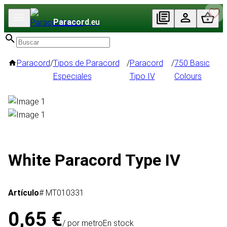
Paracord
.eu
Paracord
/
Tipos de Paracord
/
Paracord
/
750 Basic
Especiales
Tipo IV
Colours
White Paracord Type IV
Artículo
# MT010331
0,65 €
/ por metro
En stock