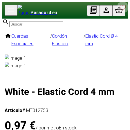
Paracord
.eu
Cuerdas
/
Cordón
/
Elastic Cord Ø 4
Especiales
Elástico
mm
White - Elastic Cord 4 mm
Artículo
# MT012753
0,97 €
/ por metro
En stock