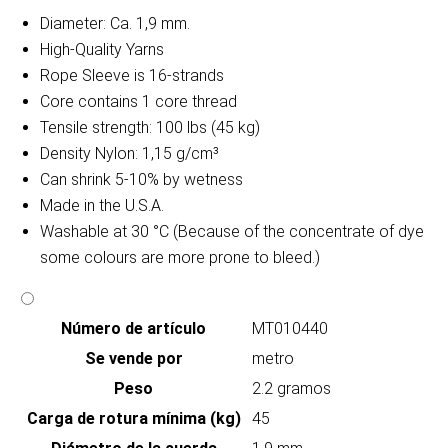
Diameter: Ca. 1,9 mm.
High-Quality Yarns
Rope Sleeve is 16-strands
Core contains 1 core thread
Tensile strength: 100 lbs (45 kg)
Density Nylon: 1,15 g/cm³
Can shrink 5-10% by wetness
Made in the U.S.A.
Washable at 30 °C (Because of the concentrate of dye
some colours are more prone to bleed.)
Número de artículo
MT010440
Se vende por
metro
Peso
2.2 gramos
Carga de rotura mínima (kg)
45