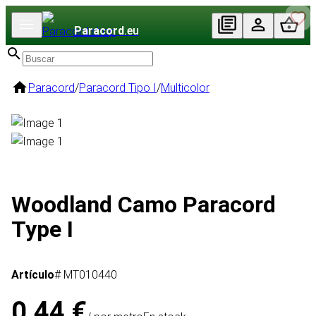
Paracord
.eu
Paracord
/
Paracord Tipo I
/
Multicolor
Woodland Camo Paracord
Type I
Artículo
# MT010440
0,44 €