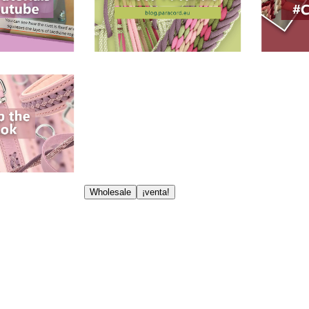
Wholesale
¡venta!