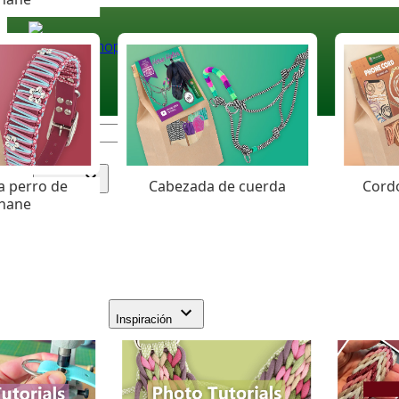
Paracord
.eu
Coloured Cord Paradise
a perro de
Cabezada de cuerda
Cordó
Surtido
hane
Inspiración