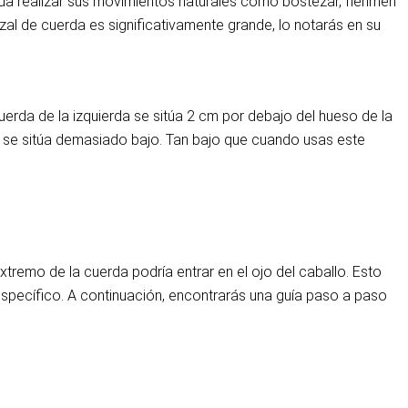
da realizar sus movimientos naturales como bostezar, flehmen
al de cuerda es significativamente grande, lo notarás en su
uerda de la izquierda se sitúa 2 cm por debajo del hueso de la
o, se sitúa demasiado bajo. Tan bajo que cuando usas este
xtremo de la cuerda podría entrar en el ojo del caballo. Esto
re específico. A continuación, encontrarás una guía paso a paso