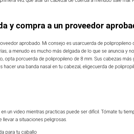
La primera vez que atar un cabezal de cuerda a menudo sale mal. 
rda y compra a un proveedor aprob
 proveedor aprobado. Mi consejo es usar
cuerda de polipropileno
terías; a menudo es mucho más delgada de lo que se anuncia y n
o, opta por
cuerda de polipropileno de 8 mm
. Sus cabezas más 
 hacer una banda nasal en tu cabezal, elige
cuerda de poliprop
 en un video mientras practicas puede ser difícil. Tómate tu tiemp
 llevar a situaciones peligrosas.
a para tu caballo