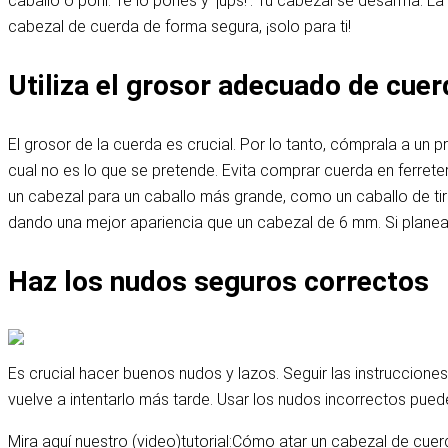
caballo o poni. Te lo pones y ‘¡ups!’. Tu cabezal se desarma. 
cabezal de cuerda de forma segura, ¡solo para ti!
Utiliza el grosor adecuado de cue
El grosor de la cuerda es crucial. Por lo tanto, cómprala a un
cual no es lo que se pretende. Evita comprar cuerda en ferre
un cabezal para un caballo más grande, como un caballo de tir
dando una mejor apariencia que un cabezal de 6 mm. Si planeas
Haz los nudos seguros correctos
Es crucial hacer buenos nudos y lazos. Seguir las instrucciones
vuelve a intentarlo más tarde. Usar los nudos incorrectos puede
Mira aquí nuestro (video)tutorial:
Cómo atar un cabezal de cuerd