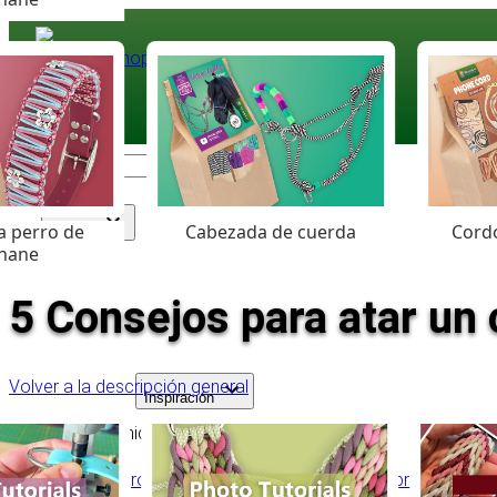
Paracord
.eu
Coloured Cord Paradise
a perro de
Cabezada de cuerda
Cordó
Surtido
hane
5 Consejos para atar un
Volver a la descripción general
Inspiración
Tabla de contenido
Utiliza el grosor adecuado de cuerda y compra a un pr