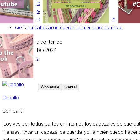
Haz los nudos seguros correctos
Usa las medidas correctas
Asegúrate de que el cabezal de cuerda ajuste
Cierra tu cabezal de cuerda con el nudo correcto
Tabla de contenido
Myrthe Blom
26 feb 2024
Autor Invitado
Wholesale
¡venta!
Caballo
Compartir
¡Los ves por todas partes en internet, los cabezales de cuerda
Piensas: "¡Atar un cabezal de cuerda, yo también puedo hacerlo!