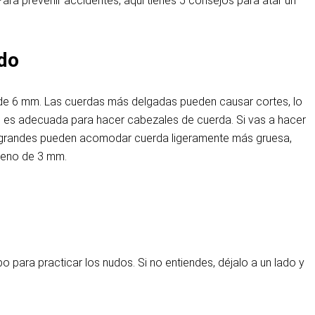
Para prevenir accidentes, aquí tienes 5 consejos para atar un
ado
 de 6 mm
. Las cuerdas más delgadas pueden causar cortes, lo
o es adecuada para hacer cabezales de cuerda. Si vas a hacer
grandes pueden acomodar cuerda ligeramente más gruesa,
ileno de 3 mm
.
o para practicar los nudos. Si no entiendes, déjalo a un lado y