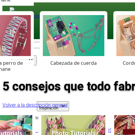
Paracord
.eu
Coloured Cord Paradise
a perro de
Cabezada de cuerda
Cordó
Surtido
hane
5 consejos que todo fab
Volver a la descripción general
Inspiración
Tabla de contenido
Consejo 1: MANTEN 1.5CM ENTRE AGUJEROS