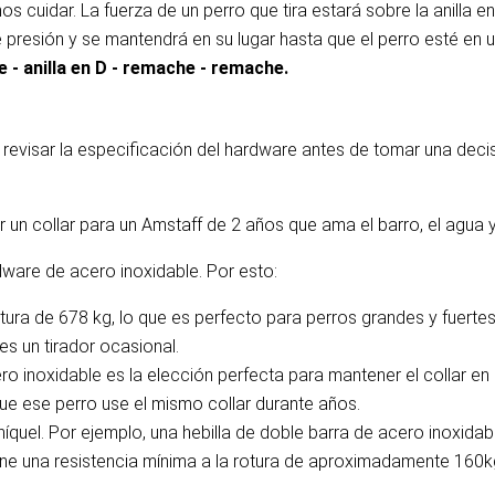
 cuidar. La fuerza de un perro que tira estará sobre la anilla e
presión y se mantendrá en su lugar hasta que el perro esté en un
e - anilla en D - remache - remache.
evisar la especificación del hardware antes de tomar una decisió
r un collar para un Amstaff de 2 años que ama el barro, el agua y
ware de acero inoxidable. Por esto:
tura de 678 kg, lo que es perfecto para perros grandes y fuertes
s un tirador ocasional.
ero inoxidable es la elección perfecta para mantener el collar 
que ese perro use el mismo collar durante años.
níquel. Por ejemplo, una hebilla de doble barra de acero inoxida
tiene una resistencia mínima a la rotura de aproximadamente 160k