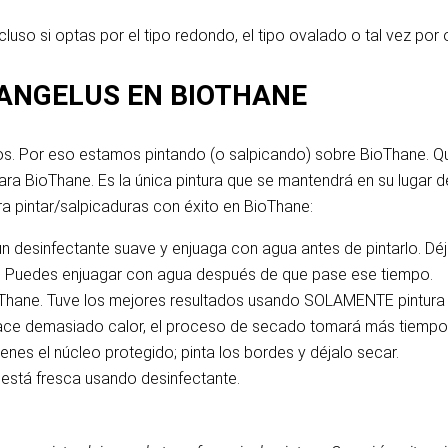
cluso si optas por el tipo redondo, el tipo ovalado o tal vez por 
 ANGELUS EN BIOTHANE
s. Por eso estamos pintando (o salpicando) sobre BioThane. Qu
para BioThane. Es la única pintura que se mantendrá en su lugar 
 pintar/salpicaduras con éxito en BioThane:
un desinfectante suave y enjuaga con agua antes de pintarlo. Déj
8h. Puedes enjuagar con agua después de que pase ese tiempo.
BioThane. Tuve los mejores resultados usando SOLAMENTE pintura 
hace demasiado calor, el proceso de secado tomará más tiempo
nes el núcleo protegido; pinta los bordes y déjalo secar.
a está fresca usando desinfectante.