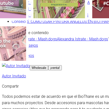
Consejo 2: COLOCACIÓN DE HARDWARE Y CALIDAD
Consejo 3: PEGA TUS TORNILLOS
Consejo 4: LA PRENSA, MOLDES Y PUNCHES
Consejo 5: CÓMO USAR PINTURA ANGELUS EN BIOTHA
Tabla de contenido
Alexandra Istrate - Mash.dogs
Trucos & Consejos
Wholesale
¡venta!
Autor Invitado
Compartir
Todos podemos estar de acuerdo en que el BioThane es un mat
para muchos proyectos. Desde accesorios para mascotas hasta