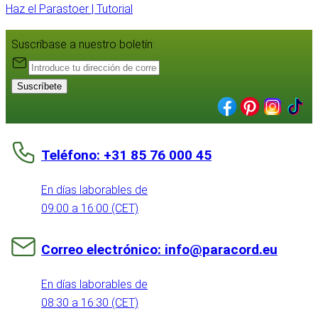
Haz el Parastoer | Tutorial
Suscríbase a nuestro boletín:
Suscríbete
Teléfono: +31 85 76 000 45
En días laborables de
09:00 a 16:00 (CET)
Correo electrónico: info@paracord.eu
En días laborables de
08:30 a 16:30 (CET)