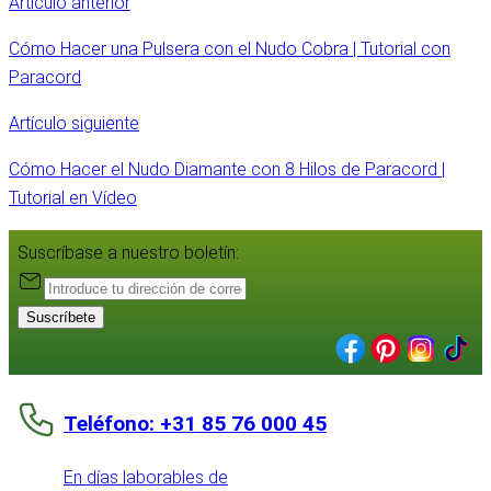
Artículo anterior
Cómo Hacer una Pulsera con el Nudo Cobra | Tutorial con
Paracord
Artículo siguiente
Cómo Hacer el Nudo Diamante con 8 Hilos de Paracord |
Tutorial en Vídeo
Suscríbase a nuestro boletín:
Suscríbete
Teléfono: +31 85 76 000 45
En días laborables de