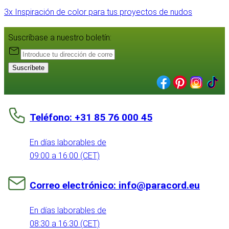
3x Inspiración de color para tus proyectos de nudos
Suscríbase a nuestro boletín:
Suscríbete
Teléfono: +31 85 76 000 45
En días laborables de
09:00 a 16:00 (CET)
Correo electrónico: info@paracord.eu
En días laborables de
08:30 a 16:30 (CET)