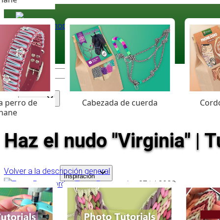
Paracord
.eu
Coloured Cord Paradise
a perro de
Cabezada de cuerda
Cordó
Surtido
hane
Haz el nudo "Virginia" | T
Volver a la descripción general
Inspiración
Team Paracord.eu
27 jul 2023
Paracord