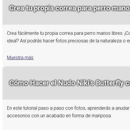
Crea tu propia correa para perro manos 
Crea fácilmente tu propia correa para perro manos libres. ¡C
ideal? Así podrás hacer fotos preciosas de la naturaleza o e
Muestra más
Cómo Hacer el Nudo Niki's Butterfly c
En este tutorial paso a paso con fotos, aprenderás a anudar e
accesorios con un acabado en forma de mariposa.