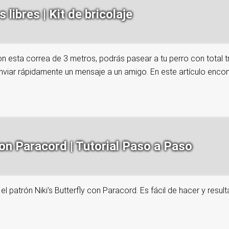
libres | Kit de bricolaje
on esta correa de 3 metros, podrás pasear a tu perro con total t
nviar rápidamente un mensaje a un amigo. En este artículo encont
on Paracord | Tutorial Paso a Paso
l patrón Niki’s Butterfly con Paracord. Es fácil de hacer y result