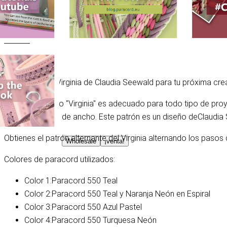
Tutorial
Compartir
¡Utiliza el nudo Virginia de Claudia Seewald para tu próxima cr
El hermoso nudo "Virginia" es adecuado para todo tipo de pro
grosor y 4.6 cm de ancho. Este patrón es un diseño de
Claudia
Obtienes el patrón alternante del Virginia alternando los pasos
Wholesale
¡venta!
Colores de paracord utilizados:
Color 1:
Paracord 550 Teal
Color 2:
Paracord 550 Teal y Naranja Neón en Espiral
Color 3:
Paracord 550 Azul Pastel
Color 4:
Paracord 550 Turquesa Neón