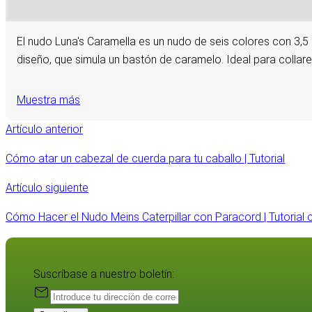
El nudo Luna's Caramella es un nudo de seis colores con 3,5
diseño, que simula un bastón de caramelo. Ideal para collare
Muestra más
Artículo anterior
Cómo atar un cabezal de cuerda para tu caballo | Tutorial
Artículo siguiente
Cómo Hacer el Nudo Meins Caterpillar con Paracord | Tutorial 
Suscríbase a nuestro boletín: