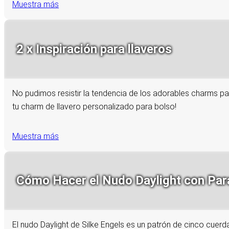
Muestra más
2 x Inspiración para llaveros
No pudimos resistir la tendencia de los adorables charms pa
tu charm de llavero personalizado para bolso!
Muestra más
Cómo Hacer el Nudo Daylight con Para
El nudo Daylight de Silke Engels es un patrón de cinco cuerd