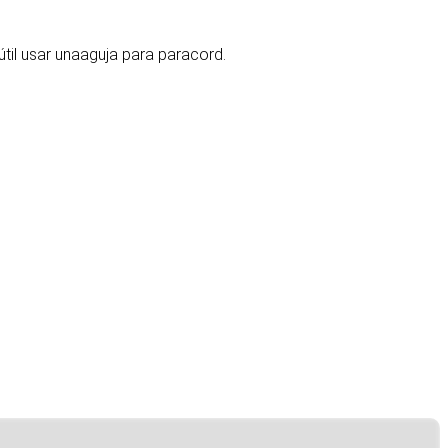
útil usar una
aguja para paracord
.