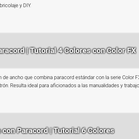
ricolaje y DIY.
acord | Tutorial 4 Colores con Color FX
m de ancho que combina paracord estándar con la serie Color FX,
atrón. Resulta ideal para aficionados a las manualidades y traba
con Paracord | Tutorial 6 Colores