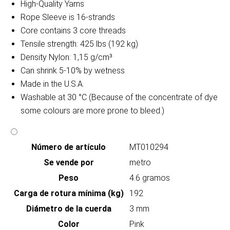
High-Quality Yarns
Rope Sleeve is 16-strands
Core contains 3 core threads
Tensile strength: 425 lbs (192 kg)
Density Nylon: 1,15 g/cm³
Can shrink 5-10% by wetness
Made in the U.S.A.
Washable at 30 °C (Because of the concentrate of dye
some colours are more prone to bleed.)
Número de artículo
MT010294
Se vende por
metro
Peso
4.6 gramos
Carga de rotura mínima (kg)
192
Diámetro de la cuerda
3 mm
Color
Pink