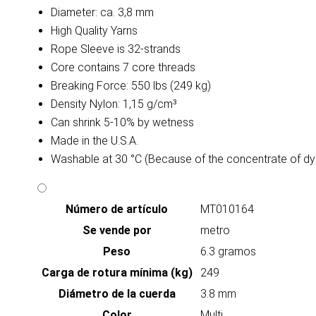
Diameter: ca. 3,8 mm
High Quality Yarns
Rope Sleeve is 32-strands
Core contains 7 core threads
Breaking Force: 550 lbs (249 kg)
Density Nylon: 1,15 g/cm³
Can shrink 5-10% by wetness
Made in the U.S.A.
Washable at 30 °C (Because of the concentrate of dy
Número de artículo
MT010164
Se vende por
metro
Peso
6.3 gramos
Carga de rotura mínima (kg)
249
Diámetro de la cuerda
3.8 mm
Color
Multi