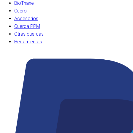
BioThane
Cuero
Accesorios
Cuerda PPM
Otras cuerdas
Herramientas