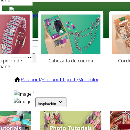
Paracord
.eu
Coloured Cord Paradise
a perro de
Cabezada de cuerda
Cordó
Surtido
hane
Paracord
/
Paracord Tipo III
/
Multicolor
Inspiración