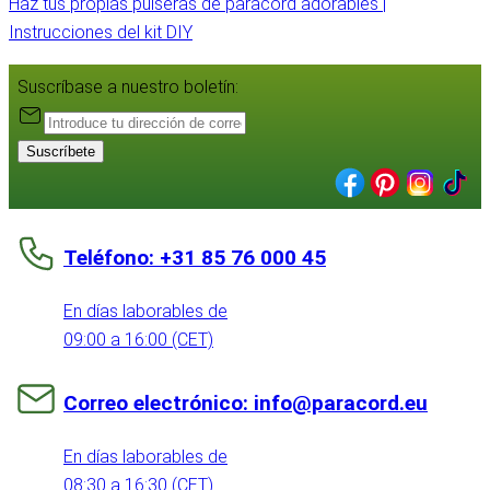
Haz tus propias pulseras de paracord adorables |
Instrucciones del kit DIY
Suscríbase a nuestro boletín:
Suscríbete
Teléfono: +31 85 76 000 45
En días laborables de
09:00 a 16:00 (CET)
Correo electrónico: info@paracord.eu
En días laborables de
08:30 a 16:30 (CET)